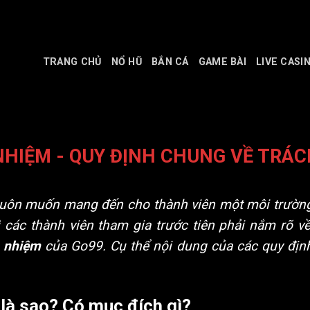
TRANG CHỦ
NỔ HŨ
BẮN CÁ
GAME BÀI
LIVE CASI
NHIỆM - QUY ĐỊNH CHUNG VỀ TRÁC
luôn muốn mang đến cho thành viên một môi trường 
 các thành viên tham gia trước tiên phải nắm rõ 
h nhiệm
của Go99. Cụ thể nội dung của các quy địn
là sao? Có mục đích gì?