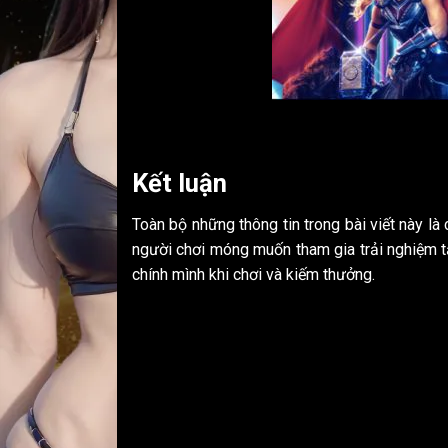
Kết luận
Toàn bộ những thông tin trong bài viết này là
người chơi móng muốn tham gia trải nghiệm t
chính mình khi chơi và kiếm thưởng.