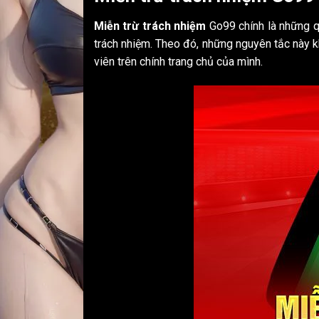
Miễn trừ trách nhiệm
Go99 chính là những 
trách nhiệm. Theo đó, những nguyên tắc này 
viên trên chính trang chủ của mình.