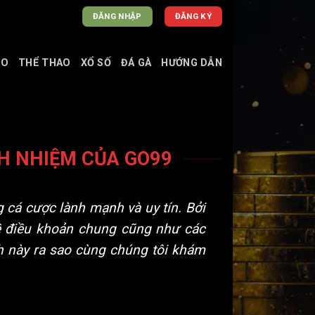
ĐĂNG NHẬP
ĐĂNG KÝ
NO
THỂ THAO
XỔ SỐ
ĐÁ GÀ
HƯỚNG DẪN
H NHIỆM CỦA GO99
cá cược lành mạnh và uy tín. Bởi
về điều khoản chung cũng như các
h này ra sao cùng chúng tôi khám