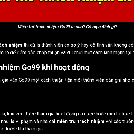
Miễn trừ trách nhiệm Go99 là sao? Có mục đích gì?
rách nhiệm
thì dù là thành viên có sơ ý hay cố tình vẫn không có
ắm rõ để đảm bảo chấp thuận và vui chơi một cách lành mạnh tại
 nhiệm Go99 khi hoạt động
 gia vào Go99 một cách thuận tiện mỗi thành viên cần ghi nhớ 
a, khu vực được tham gia hoạt động cá cược hoặc giải trí trực tu
 như là vi phạm và nhà cái
miễn trừ trách nhiệm
với các trườn
ng trước khi tham gia.