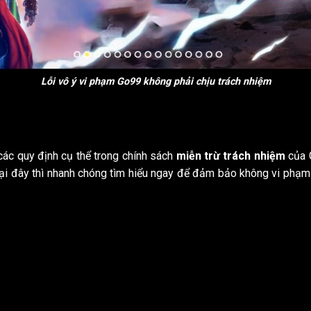
Lỗi vô ý vi phạm Go99 không phải chịu trách nhiệm
 các quy định cụ thể trong chính sách
miễn trừ trách nhiệm
của 
ại đây thì nhanh chóng tìm hiểu ngay để đảm bảo không vi phạm