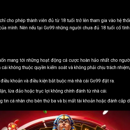
chỉ cho phép thành viên đủ từ 18 tuổi trở lên tham gia vào hệ t
của mình. Nên nếu tại Go99 những người chưa đủ 18 tuổi cố tình 
ốn mang tới những hoạt động cá cược hoàn hảo nhất cho người t
 cái không thuộc quyền kiểm soát và không phải chịu trách nhiệm
 điều khoản và điều kiện bắt buộc mà nhà cái Go99 đặt ra.
ận, lừa đảo hoặc trục lợi không chính đánh từ nhà cái.
 tin cá nhân cho bên thứ ba và bị mất tài khoản hoặc đánh cắp dữ 