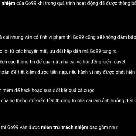
h nhiệm
của Go99 khi trong quá trình hoạt động đã được thông báo
nhà cái nhưng vẫn có tình vi phạm thì Go99 cũng sẽ không đảm bảo
c lợi từ các khuyến mãi, ưu đãi hấp dẫn mà Go99 tung ra.
 lệch các thông tin để qua mắt nhà cái và hội đồng kiểm duyệt.
hoản để tiết kiệm được tiền nạp, nếu hành vi này được phát hiện 
n mềm để hack hoặc sửa đổi kết quả cá cược.
 của hệ thống để kiếm tiền thưởng từ nhà cái làm ảnh hưởng đến
 thì Go99 vẫn được
miễn trừ trách nhiệm
bao gồm như: