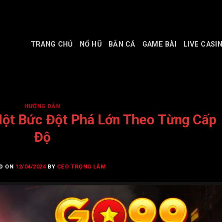
TRANG CHỦ
NỔ HŨ
BẮN CÁ
GAME BÀI
LIVE CASI
HƯỚNG DẪN
ột Bức Đột Phá Lớn Theo Từng Cấp
Độ
D ON
12/04/2024
BY
CEO TRỌNG LÂM