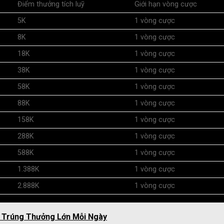
Điểm thưởng tích luỹ
Giới hạn vòng cược
5K
1 vòng cược
8K
1 vòng cược
18K
1 vòng cược
38K
1 vòng cược
58K
1 vòng cược
88K
1 vòng cược
158K
1 vòng cược
288K
1 vòng cược
588K
1 vòng cược
1.388K
1 vòng cược
2.888K
1 vòng cược
p Trúng Thưởng Lớn Mỗi Ngày