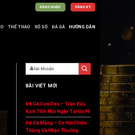
ĐĂNG NHẬP
ĐĂNG KÝ
NO
THỂ THAO
XỔ SỐ
ĐÁ GÀ
HƯỚNG DẪN
BÀI VIẾT MỚI
Đá Gà Cựa Dao – Trận Đấu
Kịch Tính Mỗi Ngày Tại Go99
Đá Gà Mạng – Cơ Hội Chiến
Thắng Và Nhận Thưởng