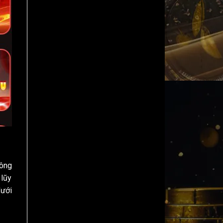
hông
 lũy
dưới