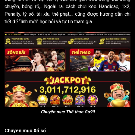
chuyền, bóng rổ,.. Ngoài ra, cách chơi kèo Handicap, 1×2,
Penalty, tỷ số, tài xỉu, thẻ phạt,… cũng được hướng dẫn chi
tiết để “lính mới” học hỏi và tự tin tham gia.
Chuyên mục Thể thao Go99
Chuyên mục Xổ số