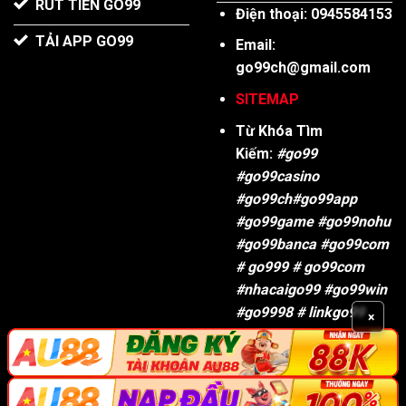
RÚT TIỀN GO99
Điện thoại: 0945584153
TẢI APP GO99
Email:
go99ch@gmail.com
SITEMAP
Từ Khóa Tìm
Kiếm:
#go99
#go99casino
#go99ch#go99app
#go99game #go99nohu
#go99banca #go99com
# go999 # go99com
#nhacaigo99 #go99win
#go9998 # linkgo99
×