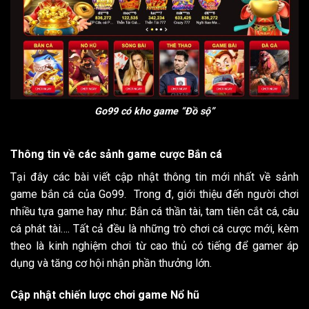
Go99 có kho game “Đồ sộ”
Thông tin về các sảnh game cược Bắn cá
Tại đây các bài viết cập nhật thông tin mới nhất về sảnh
game bắn cá của Go99. Trong đ, giới thiệu đến người chơi
nhiều tựa game hay như: Bắn cá thần tài, tam tiên cắt cá, câu
cá phát tài…. Tất cả đều là những trò chơi cá cược mới, kèm
theo là kinh nghiệm chơi từ cao thủ có tiếng để gamer áp
dụng và tăng cơ hội nhận phần thưởng lớn.
Cập nhật chiến lược chơi game Nổ hũ