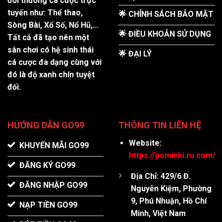
đổi thưởng cá cược trực
tuyến như: Thể thao,
🌟 CHÍNH SÁCH BẢO MẬT
Sòng Bài, Xổ Số, Nổ Hũ,...
🌟 ĐIỀU KHOẢN SỬ DỤNG
Tất cả đã tạo nên một
sân chơi có hệ sinh thái
🌟 ĐẠI LÝ
cá cược đa dạng cùng với
đó là độ xanh chín tuyệt
đối.
HƯỚNG DẪN GO99
THÔNG TIN LIÊN HỆ
Website:
KHUYẾN MÃI GO99
https://pominki.ru.com/
ĐĂNG KÝ GO99
Địa Chỉ:
429/6 Đ.
ĐĂNG NHẬP GO99
Nguyễn Kiệm, Phường
9, Phú Nhuận, Hồ Chí
NẠP TIỀN GO99
Minh, Việt Nam