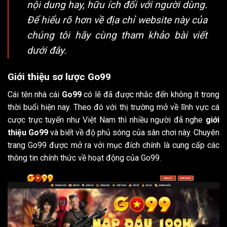
nội dung hay, hữu ích đối với người dùng.
Để hiểu rõ hơn về địa chỉ website này của
chúng tôi hãy cùng tham khảo bài viết
dưới đây.
Giới thiệu sơ lược Go99
Cái tên nhà cái
Go99
có lẽ đã được nhắc đến không ít trong
thời buổi hiện nay. Theo đó với thị trường mở về lĩnh vực cá
cược trực tuyến như Việt Nam thì nhiều người đã nghe
giới
thiệu Go99
và biết về độ phủ sóng của sân chơi này. Chuyên
trang Go99 được mở ra với mục đích chính là cung cấp các
thông tin chính thức về hoạt động của Go99.