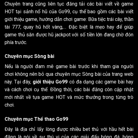
Chuyên trang cũng liên tục đăng tải các bài viết về game
HOT tại sảnh nổ hũ của Go99, cụ thể bao gồm các bài viết
giới thiệu game, hướng dẫn chơi game: Bữa tiệc trái cây, thần
tài 777, quay hũ hốt vàng,… Đặc biệt là mẹo hay để giúp
game thủ săn được hũ jackpot với số tiền lớn đang chờ đón
phía trước.
Chuyên mục Sòng bài
Nếu là người đam mê game bài trước khi tham gia người
chơi không nên bỏ qua chuyên mục Sòng bài của trang web
này. Tại đây,
giới thiệu Go99
có đa dạng các game bài hay
và cách chơi cụ thể. Đồng thời, các bài đăng còn cập nhật
mới nhất về tựa game HOT và mức thưởng trong từng trò
chơi.
Chuyên mục Thể thao Go99
Đây là địa chỉ lấy lòng được nhiều bet thủ với hầu hết bài
đăng là nói về sự thú vị của các giải đấu bóng đá, bóng