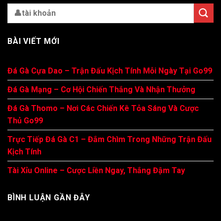
BÀI VIẾT MỚI
Đá Gà Cựa Dao – Trận Đấu Kịch Tính Mỗi Ngày Tại Go99
Đá Gà Mạng – Cơ Hội Chiến Thắng Và Nhận Thưởng
Đá Gà Thomo – Nơi Các Chiến Kê Tỏa Sáng Và Cược
Thủ Go99
Trực Tiếp Đá Gà C1 – Đắm Chìm Trong Những Trận Đấu
Kịch Tính
Tài Xỉu Online – Cược Liền Ngay, Thắng Đậm Tay
BÌNH LUẬN GẦN ĐÂY